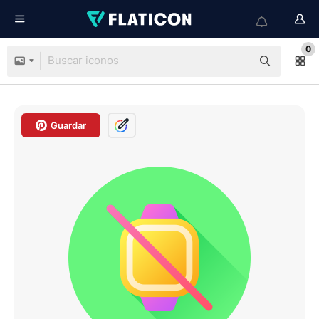
0
Guardar