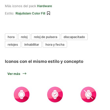
Más iconos del pack
Hardware
Estilo:
Riajulislam Color Fill
hora
reloj
reloj de pulsera
discapacitado
relojes
inhabilitar
hora y fecha
Iconos con el mismo estilo y concepto
Ver más