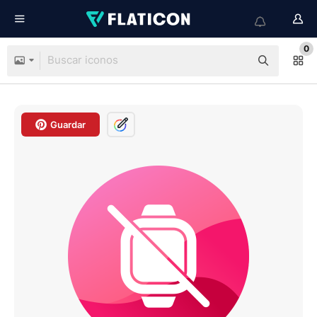
0
Guardar