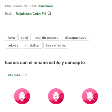
Más iconos del pack
Hardware
Estilo:
Riajulislam Color Fill
hora
reloj
reloj de pulsera
discapacitado
relojes
inhabilitar
hora y fecha
Iconos con el mismo estilo y concepto
Ver más