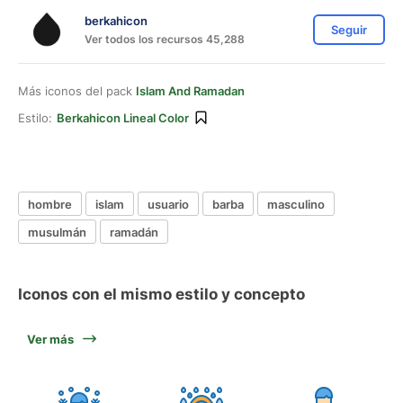
berkahicon
Seguir
Ver todos los recursos 45,288
Más iconos del pack
Islam And Ramadan
Estilo:
Berkahicon Lineal Color
hombre
islam
usuario
barba
masculino
musulmán
ramadán
Iconos con el mismo estilo y concepto
Ver más