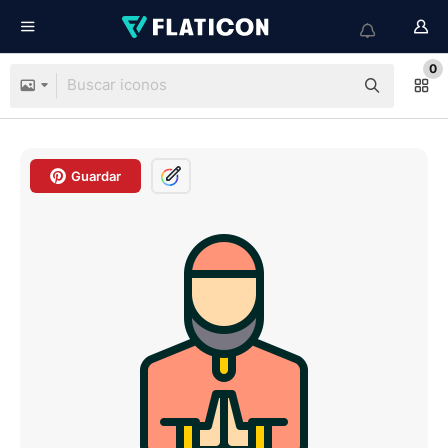
0
Guardar