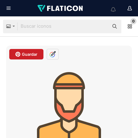
0
Guardar