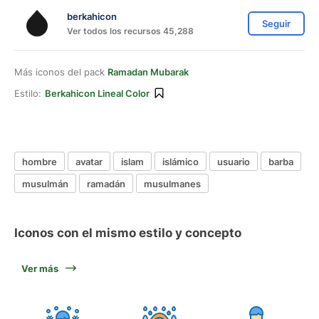
berkahicon
Seguir
Ver todos los recursos 45,288
Más iconos del pack
Ramadan Mubarak
Estilo:
Berkahicon Lineal Color
hombre
avatar
islam
islámico
usuario
barba
musulmán
ramadán
musulmanes
Iconos con el mismo estilo y concepto
Ver más