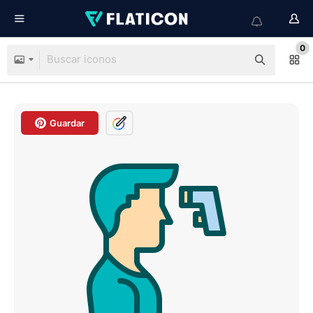
0
Guardar