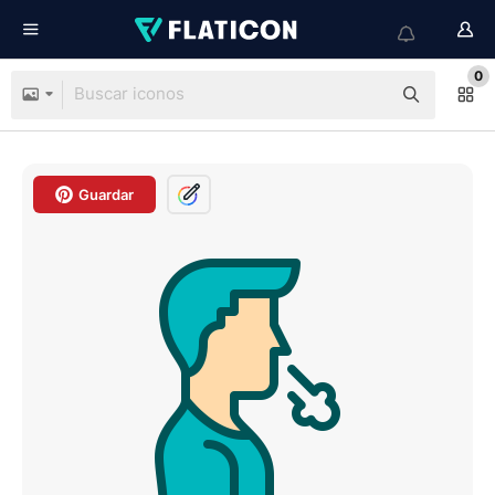
0
Guardar