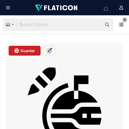
0
Guardar