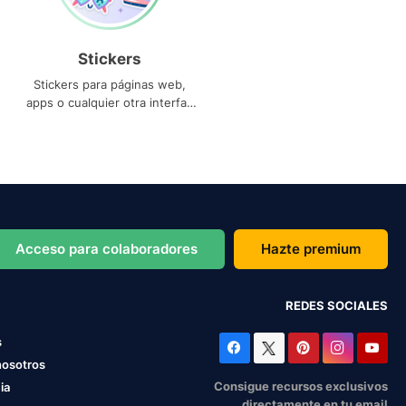
Stickers
Stickers para páginas web,
apps o cualquier otra interfaz
que necesites
Acceso para colaboradores
Hazte premium
REDES SOCIALES
s
nosotros
Consigue recursos exclusivos
ia
directamente en tu email