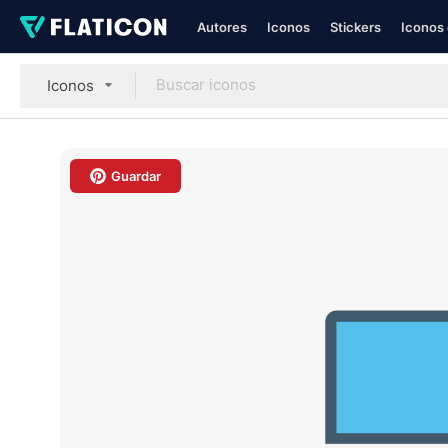
Autores
Iconos
Stickers
Iconos 
Iconos
Guardar