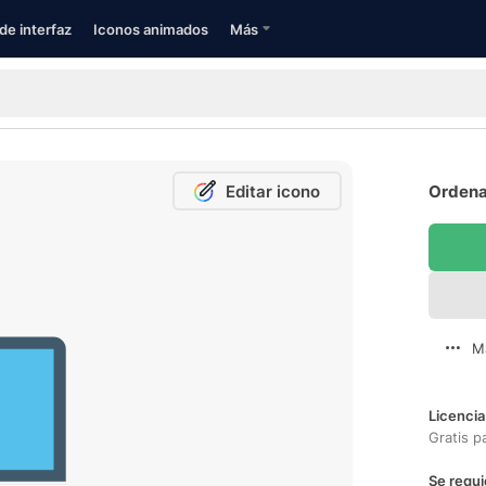
de interfaz
Iconos animados
Más
Editar icono
Ordenad
M
Licencia
Gratis p
Se requi