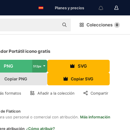
Planes y precios
Colecciones
0
or Portátil icono gratis
PNG
SVG
512px
Copiar PNG
Copiar SVG
ás formatos
Añadir a la colección
Compartir
 de Flaticon
ara uso personal o comercial con atribución.
Más información
ere atribución
¿Cómo atribuir?