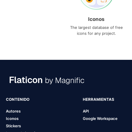
Iconos
The largest database of free
icons for any project.
CONTENIDO
HERRAMIENTAS
Autores
API
Iconos
Google Workspace
Stickers