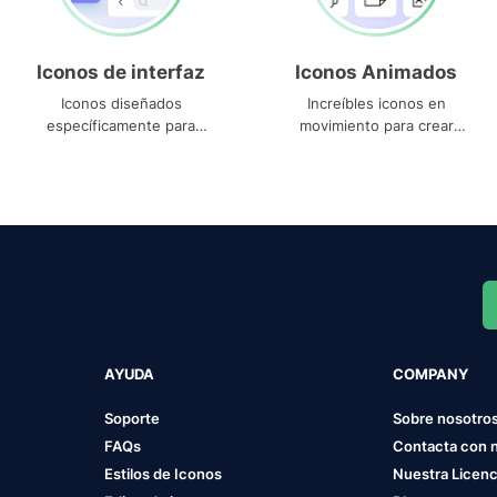
Iconos de interfaz
Iconos Animados
Iconos diseñados
Increíbles iconos en
específicamente para
movimiento para crear
interfaces
proyectos dinámicos
AYUDA
COMPANY
Soporte
Sobre nosotro
FAQs
Contacta con 
Estilos de Iconos
Nuestra Licenc