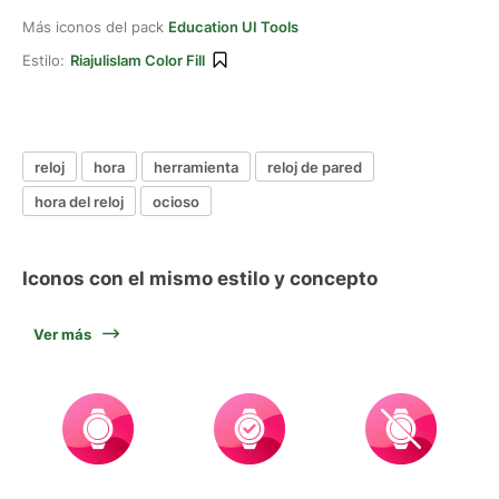
Más iconos del pack
Education UI Tools
Estilo:
Riajulislam Color Fill
reloj
hora
herramienta
reloj de pared
hora del reloj
ocioso
Iconos con el mismo estilo y concepto
Ver más