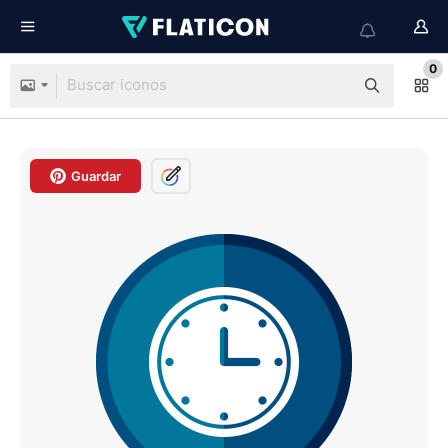
0
Guardar