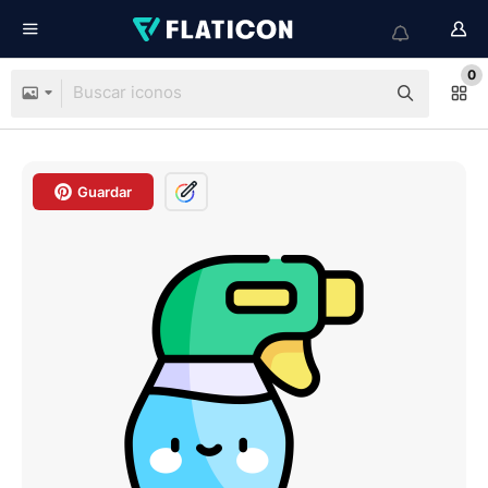
0
Guardar