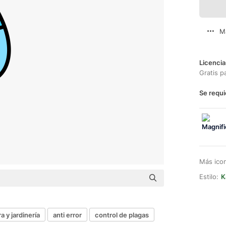
M
Licencia
Gratis p
Se requi
Más ico
Estilo:
K
a y jardinería
anti error
control de plagas