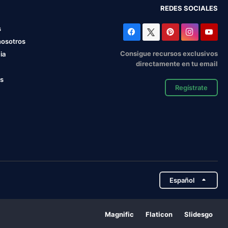
REDES SOCIALES
s
nosotros
Consigue recursos exclusivos
ia
directamente en tu email
os
Regístrate
Español
Magnific
Flaticon
Slidesgo