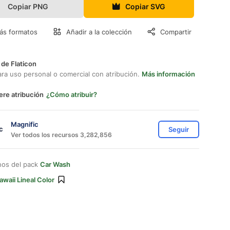
Copiar PNG
Copiar SVG
ás formatos
Añadir a la colección
Compartir
 de Flaticon
ara uso personal o comercial con atribución.
Más información
ere atribución
¿Cómo atribuir?
Magnific
Seguir
Ver todos los recursos 3,282,856
nos del pack
Car Wash
awaii Lineal Color