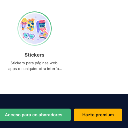
Stickers
Stickers para páginas web,
apps o cualquier otra interfaz
que necesites
Acceso para colaboradores
Hazte premium