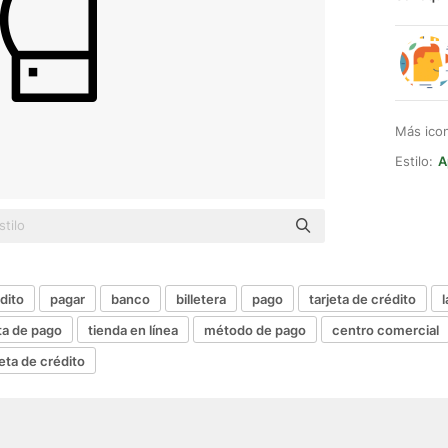
Más ico
Estilo:
A
dito
pagar
banco
billetera
pago
tarjeta de crédito
ta de pago
tienda en línea
método de pago
centro comercial
eta de crédito