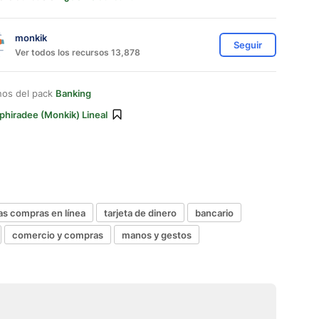
monkik
Seguir
Ver todos los recursos 13,878
nos del pack
Banking
phiradee (monkik) Lineal
las compras en línea
tarjeta de dinero
bancario
comercio y compras
manos y gestos