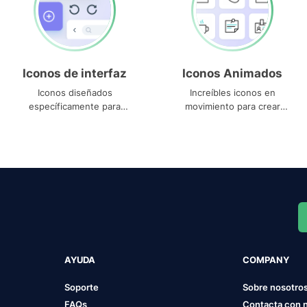
Iconos de interfaz
Iconos Animados
Iconos diseñados
Increíbles iconos en
específicamente para
movimiento para crear
interfaces
proyectos dinámicos
AYUDA
COMPANY
Soporte
Sobre nosotro
FAQs
Contacta con 