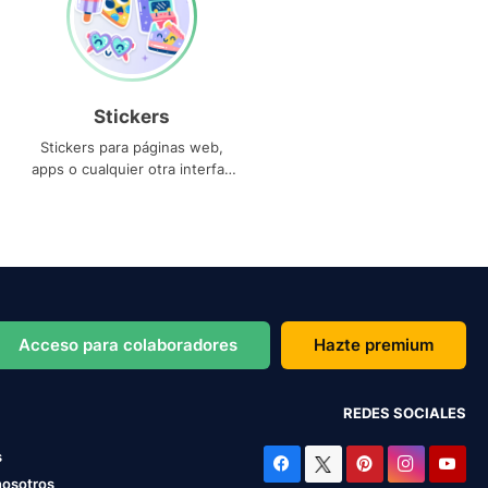
Stickers
Stickers para páginas web,
apps o cualquier otra interfaz
que necesites
Acceso para colaboradores
Hazte premium
REDES SOCIALES
s
nosotros