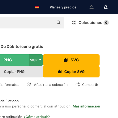
Planes y precios
Colecciones
0
 De Débito icono gratis
PNG
SVG
512px
Copiar PNG
Copiar SVG
ás formatos
Añadir a la colección
Compartir
 de Flaticon
ara uso personal o comercial con atribución.
Más información
ere atribución
¿Cómo atribuir?