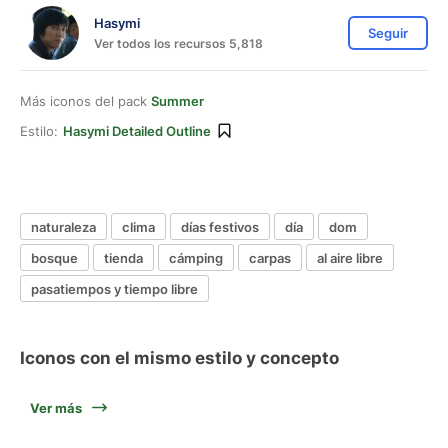
Hasymi
Seguir
Ver todos los recursos 5,818
Más iconos del pack
Summer
Estilo:
Hasymi Detailed Outline
naturaleza
clima
días festivos
día
dom
bosque
tienda
cámping
carpas
al aire libre
pasatiempos y tiempo libre
Iconos con el mismo estilo y concepto
Ver más