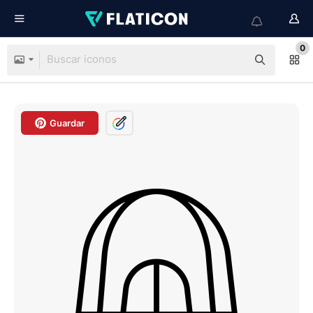
0
Guardar