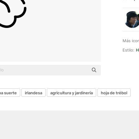
Más ico
Estilo:
H
a suerte
irlandesa
agricultura y jardinería
hoja de trébol