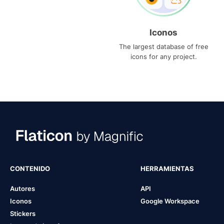
Iconos
The largest database of free
icons for any project.
CONTENIDO
HERRAMIENTAS
Autores
API
Iconos
Google Workspace
Stickers