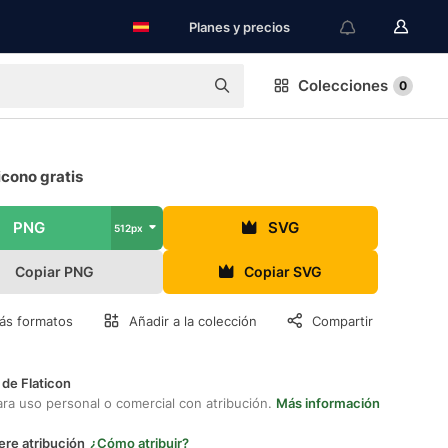
Planes y precios
Colecciones
0
icono gratis
PNG
SVG
512px
Copiar PNG
Copiar SVG
ás formatos
Añadir a la colección
Compartir
 de Flaticon
ara uso personal o comercial con atribución.
Más información
ere atribución
¿Cómo atribuir?