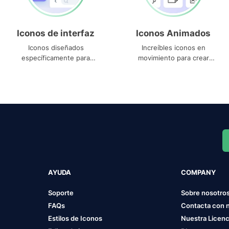
Iconos de interfaz
Iconos Animados
Iconos diseñados
Increíbles iconos en
específicamente para
movimiento para crear
interfaces
proyectos dinámicos
AYUDA
COMPANY
Soporte
Sobre nosotro
FAQs
Contacta con 
Estilos de Iconos
Nuestra Licenc