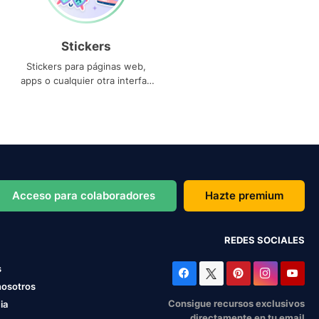
Stickers
Stickers para páginas web,
apps o cualquier otra interfaz
que necesites
Acceso para colaboradores
Hazte premium
REDES SOCIALES
s
nosotros
Consigue recursos exclusivos
ia
directamente en tu email