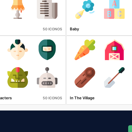
Baby
50 ICONOS
racters
In The Village
50 ICONOS