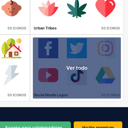
Urban Tribes
50 ICONOS
50 ICONOS
Ver todo
Social Media Logos
50 ICONOS
50 ICONOS
Acceso para colaboradores
Hazte premium