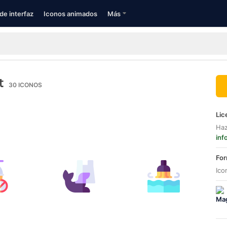
de interfaz
Iconos animados
Más
t
30
ICONOS
Lic
Haz
inf
For
Ico