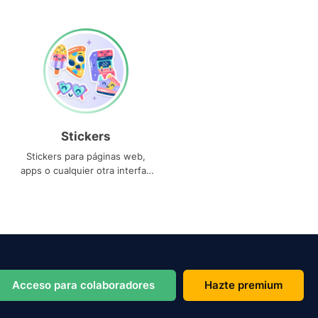
Stickers
Stickers para páginas web,
apps o cualquier otra interfaz
que necesites
Acceso para colaboradores
Hazte premium