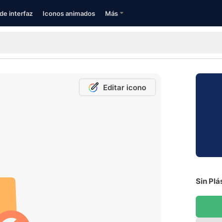
de interfaz
Iconos animados
Más
Editar icono
Sin Plá