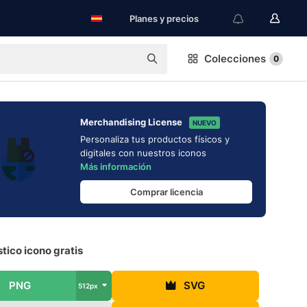
Planes y precios
Colecciones
0
Merchandising License
NUEVO
Personaliza tus productos físicos y
digitales con nuestros iconos
Más información
Comprar licencia
stico icono gratis
PNG
SVG
512px