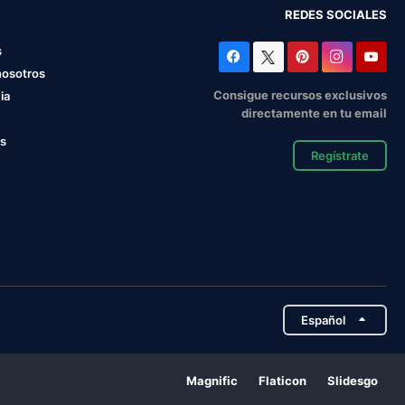
REDES SOCIALES
s
nosotros
Consigue recursos exclusivos
ia
directamente en tu email
os
Regístrate
Español
Magnific
Flaticon
Slidesgo