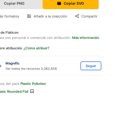
Copiar PNG
Copiar SVG
ás formatos
Añadir a la colección
Compartir
 de Flaticon
ara uso personal o comercial con atribución.
Más información
ere atribución
¿Cómo atribuir?
Magnific
Seguir
Ver todos los recursos 3,282,856
nos del pack
Plastic Pollution
asic Rounded Flat