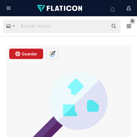
0
Guardar