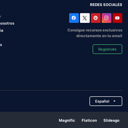
REDES SOCIALES
s
nosotros
Consigue recursos exclusivos
ia
directamente en tu email
os
Regístrate
Español
Magnific
Flaticon
Slidesgo