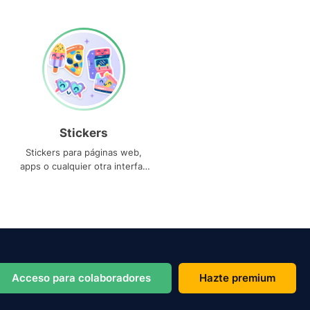
Stickers
Stickers para páginas web,
apps o cualquier otra interfaz
que necesites
Acceso para colaboradores
Hazte premium