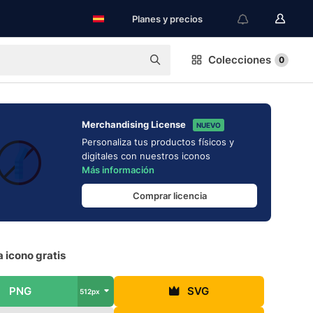
Planes y precios
Colecciones
0
Merchandising License
NUEVO
Personaliza tus productos físicos y
digitales con nuestros iconos
Más información
Comprar licencia
a icono gratis
PNG
SVG
512px