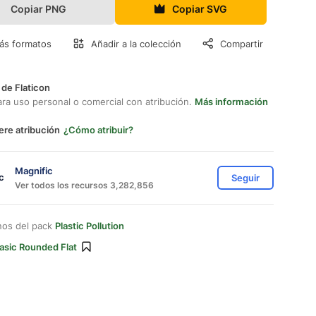
Copiar PNG
Copiar SVG
ás formatos
Añadir a la colección
Compartir
 de Flaticon
ara uso personal o comercial con atribución.
Más información
ere atribución
¿Cómo atribuir?
Magnific
Seguir
Ver todos los recursos 3,282,856
nos del pack
Plastic Pollution
asic Rounded Flat