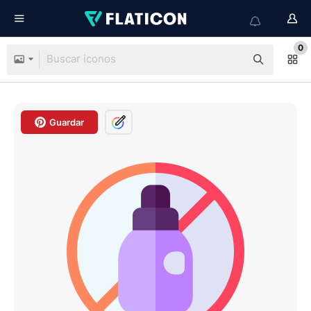
0
Guardar