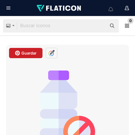
0
Guardar