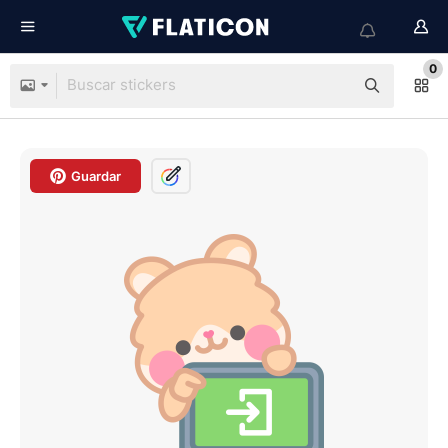
0
Guardar