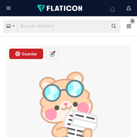
0
Guardar