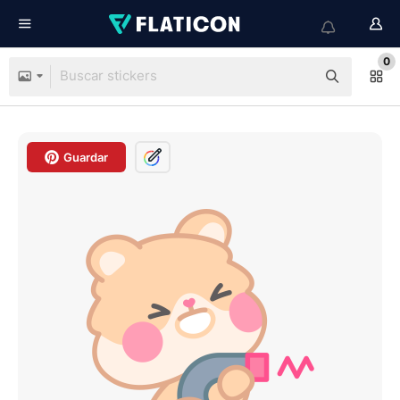
0
Guardar