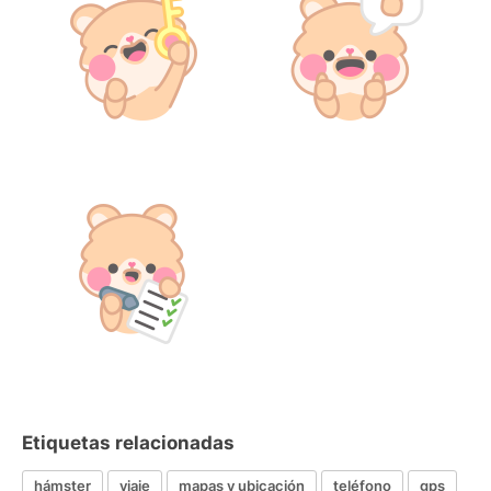
Etiquetas relacionadas
hámster
viaje
mapas y ubicación
teléfono
gps