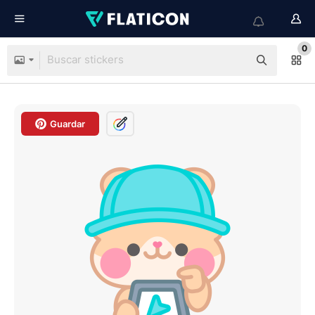
0
Guardar