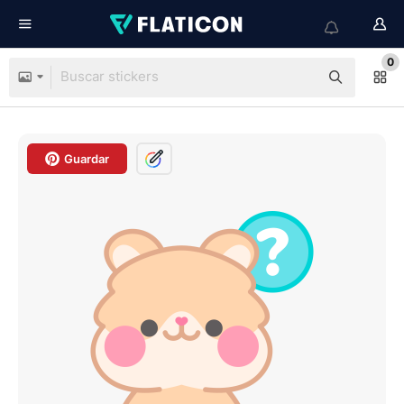
0
Guardar