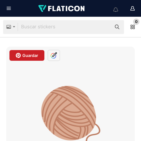
0
Guardar