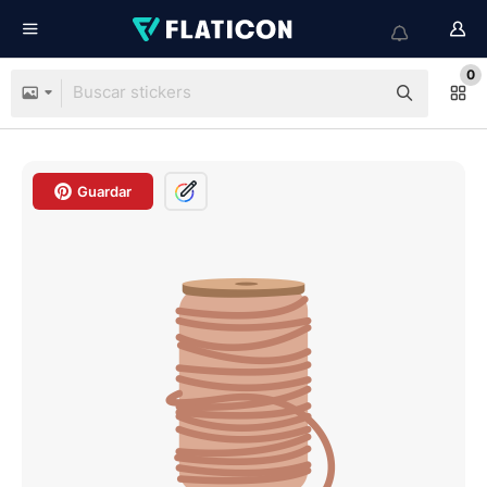
0
Guardar