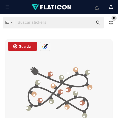
0
Guardar