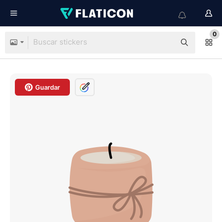
0
Guardar