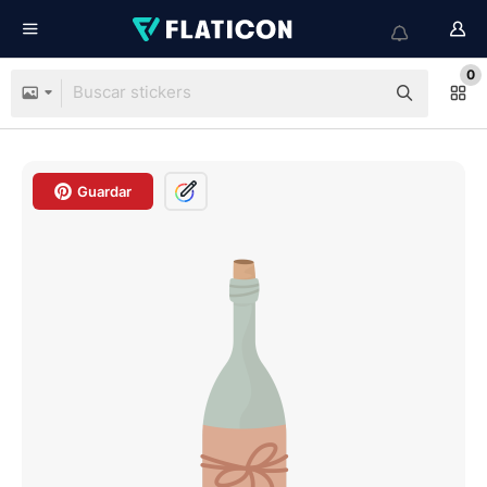
0
Guardar