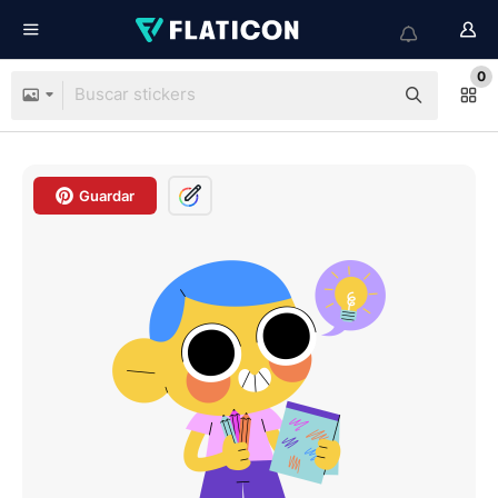
0
Guardar