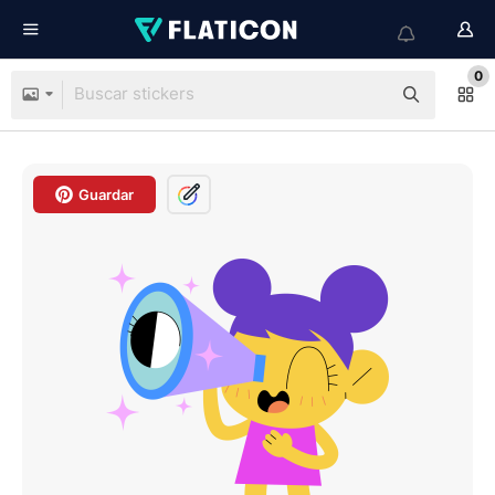
0
Guardar