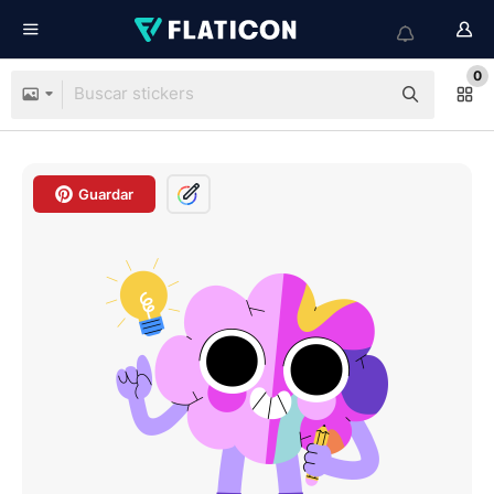
0
Guardar