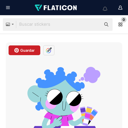
0
Guardar