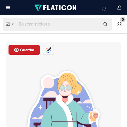
0
Guardar