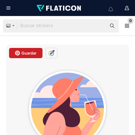
0
Guardar