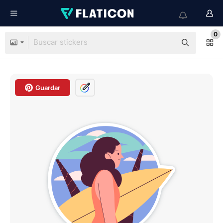
0
Guardar