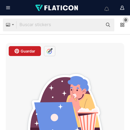
0
Guardar