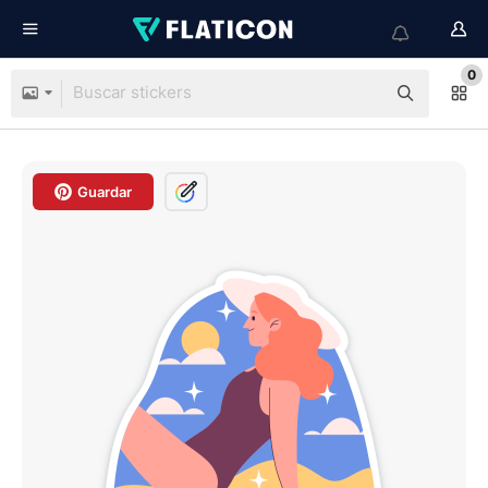
0
Guardar