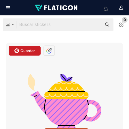
0
Guardar