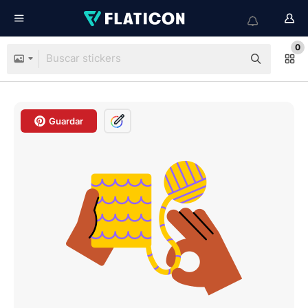
0
Guardar