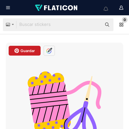
0
Guardar