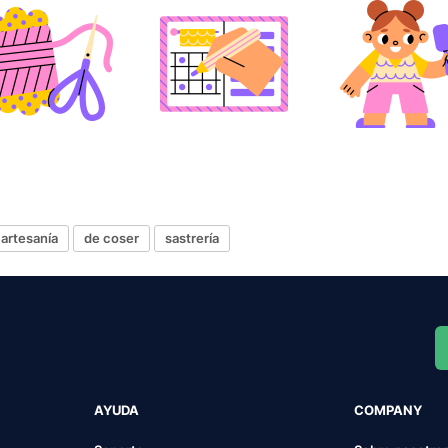
artesanía
de coser
sastrería
AYUDA
COMPANY