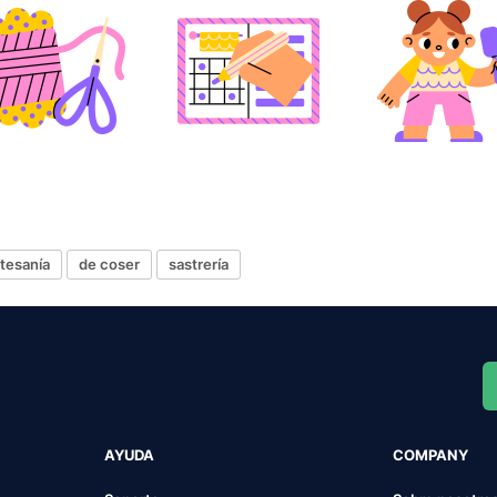
rtesanía
de coser
sastrería
AYUDA
COMPANY