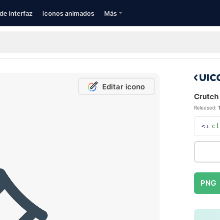
de interfaz
Iconos animados
Más
Editar icono
Crutch 
Released:
<i
cl
PNG