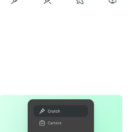
Crutch
Cartera