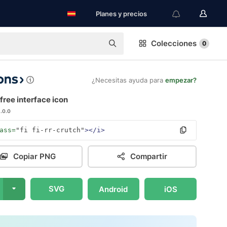
Planes y precios
Colecciones
0
¿Necesitas ayuda para
empezar?
free interface icon
1.0.0
ass=
"fi fi-rr-crutch"
></i>
Copiar PNG
Compartir
SVG
Android
iOS