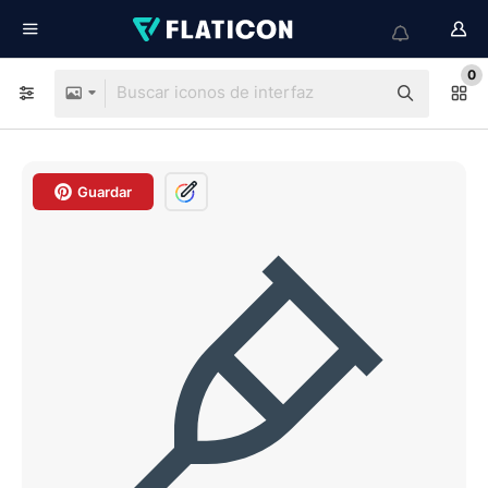
0
Guardar