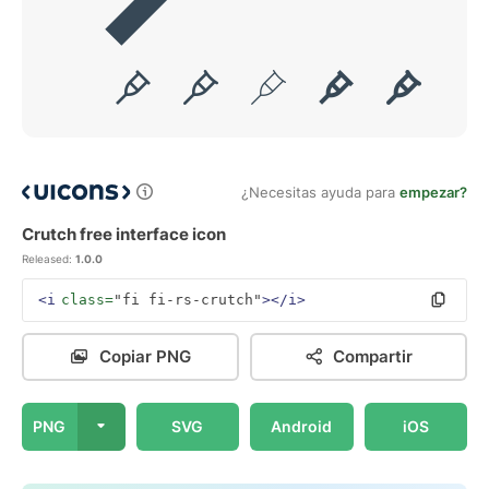
¿Necesitas ayuda para
empezar?
Crutch free interface icon
Released:
1.0.0
<i
class=
"fi fi-rs-crutch"
></i>
Copiar PNG
Compartir
PNG
SVG
Android
iOS