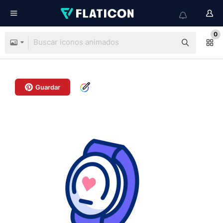
0
Guardar