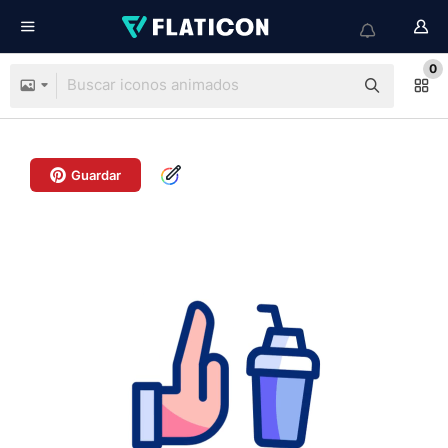
0
Guardar