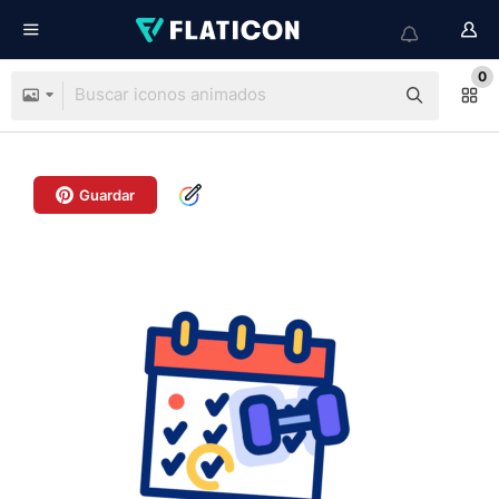
0
Guardar