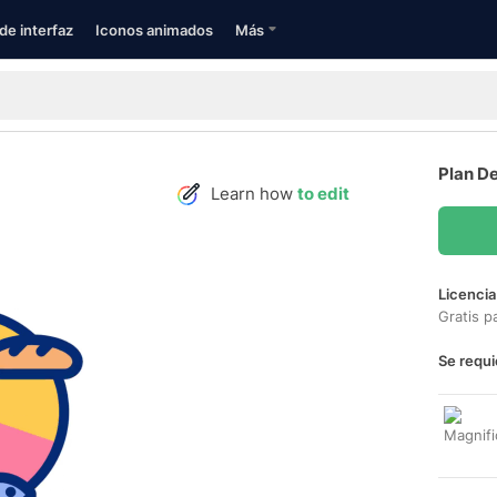
de interfaz
Iconos animados
Más
Plan De
Learn how
to edit
Licencia
Gratis p
Se requi