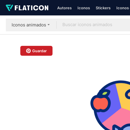
Autores
Iconos
Stickers
Iconos 
Iconos animados
Guardar