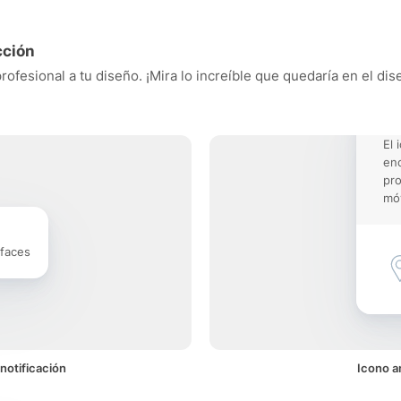
cción
rofesional a tu diseño. ¡Mira lo increíble que quedaría en el di
El 
enc
pro
móv
rfaces
notificación
Icono a