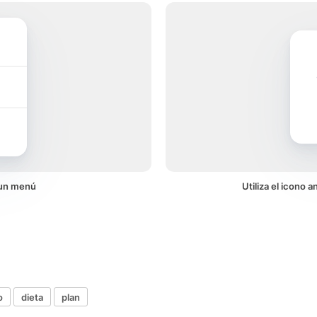
 un menú
Utiliza el icono 
o
dieta
plan