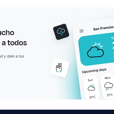
ucho
 a todos
d y dale a tus